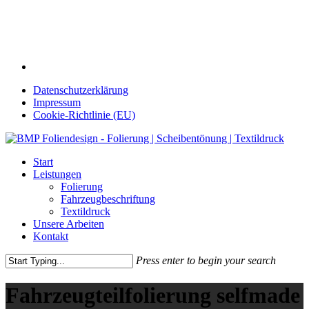
Skip
to
main
content
facebook
Datenschutzerklärung
Impressum
Cookie-Richtlinie (EU)
Menu
Start
Leistungen
Folierung
Fahrzeugbeschriftung
Textildruck
Unsere Arbeiten
Kontakt
Press enter to begin your search
Close
Search
Fahrzeugteilfolierung selfmade