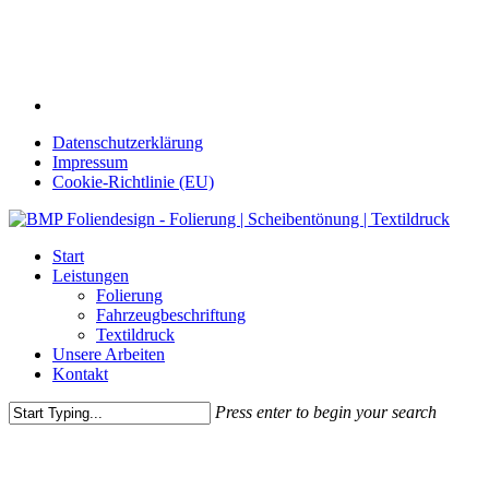
Skip
to
main
content
facebook
Datenschutzerklärung
Impressum
Cookie-Richtlinie (EU)
Menu
Start
Leistungen
Folierung
Fahrzeugbeschriftung
Textildruck
Unsere Arbeiten
Kontakt
Press enter to begin your search
Close
Search