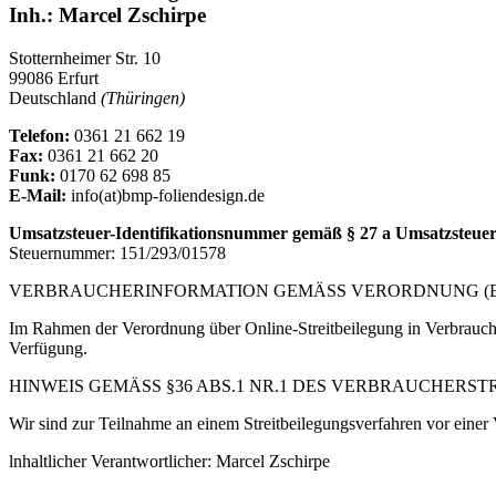
Inh.: Marcel Zschirpe
Stotternheimer Str. 10
99086 Erfurt
Deutschland
(Thüringen)
Telefon:
0361 21 662 19
Fax:
0361 21 662 20
Funk:
0170 62 698 85
E-Mail:
info(at)bmp-foliendesign.de
Umsatzsteuer-Identifikationsnummer gemäß § 27 a Umsatzsteuer
Steuernummer: 151/293/01578
VERBRAUCHERINFORMATION GEMÄSS VERORDNUNG (EU)
Im Rahmen der Verordnung über Online-Streitbeilegung in Verbraucher
Verfügung.
HINWEIS GEMÄSS §36 ABS.1 NR.1 DES VERBRAUCHERST
Wir sind zur Teilnahme an einem Streitbeilegungsverfahren vor einer V
lnhaltlicher Verantwortlicher: Marcel Zschirpe