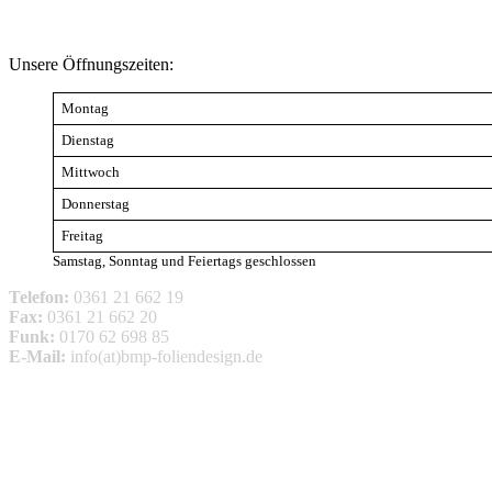
Unsere Öffnungszeiten:
Montag
Dienstag
Mittwoch
Donnerstag
Freitag
Samstag, Sonntag und Feiertags geschlossen
Telefon:
0361 21 662 19
Fax:
0361 21 662 20
Funk:
0170 62 698 85
E-Mail:
info(at)bmp-foliendesign.de